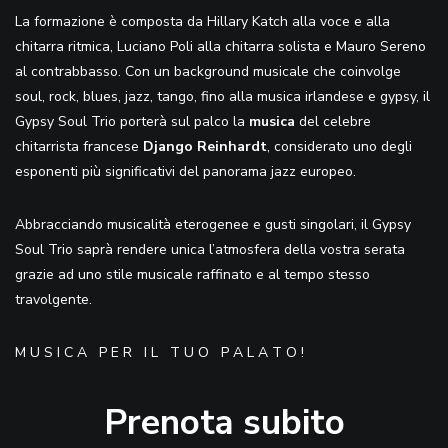
La formazione è composta da Hillary Katch alla voce e alla
chitarra ritmica, Luciano Poli alla chitarra solista e Mauro Sereno
al contrabbasso. Con un background musicale che coinvolge
soul, rock, blues, jazz, tango, fino alla musica irlandese e gypsy, il
Gypsy Soul Trio porterà sul palco la
musica
del celebre
chitarrista francese
Django Reinhardt
, considerato uno degli
esponenti più significativi del panorama jazz europeo.
Abbracciando musicalità eterogenee e gusti singolari, il Gypsy
Soul Trio saprà rendere unica l’atmosfera della vostra serata
grazie ad uno stile musicale raffinato e al tempo stesso
travolgente.
M U S I C A P E R I L T U O P A L A T O !
Prenota subito