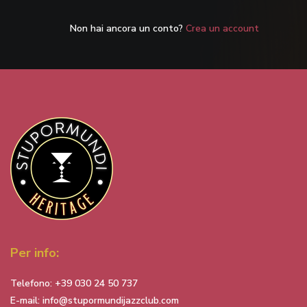
Non hai ancora un conto?
Crea un account
Per info:
Telefono:
+39 030 24 50 737
E-mail:
info@stupormundijazzclub.com