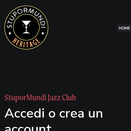
Skip
to
content
HOME
StuporMundi Jazz Club
Accedi o crea un
account