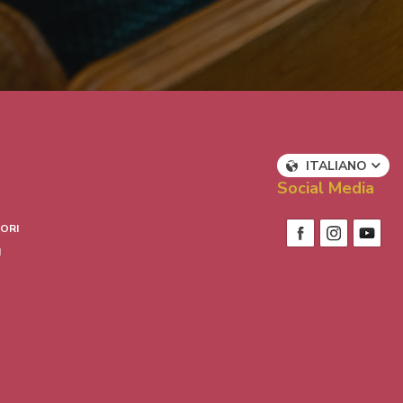
ITALIANO
Social Media
ORI
I